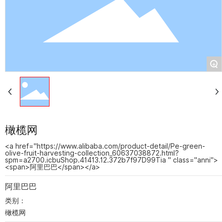
联系我们
语言切换
+
橄榄网
<a href="https://www.alibaba.com/product-detail/Pe-green-
olive-fruit-harvesting-collection_60637038872.html?
spm=a2700.icbuShop.41413.12.372b7f97D99Tia " class="anni">
<span>阿里巴巴</span></a>
阿里巴巴
类别：
橄榄网